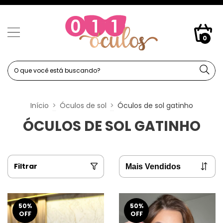
0
Início
>
Óculos de sol
>
Óculos de sol gatinho
ÓCULOS DE SOL GATINHO
Filtrar
50
%
50
%
OFF
OFF