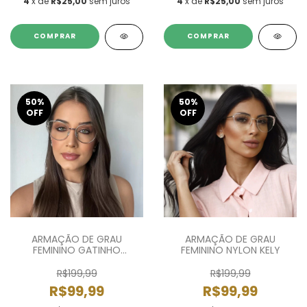
4
x de
R$25,00
sem juros
4
x de
R$25,00
sem juros
COMPRAR
COMPRAR
50
%
50
%
OFF
OFF
ARMAÇÃO DE GRAU
ARMAÇÃO DE GRAU
FEMININO GATINHO
FEMININO NYLON KELY
KATARINA
R$199,99
R$199,99
R$99,99
R$99,99