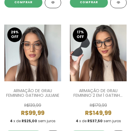
COMPRAR
29
%
17
%
OFF
OFF
ARMAÇÃO DE GRAU
ARMAÇÃO DE GRAU
FEMININO GATINHO JULIANE
FEMININO 2 EM 1 GATINHO
VANESSA
R$139,99
R$179,99
R$99,99
R$149,99
4
x de
R$25,00
sem juros
4
x de
R$37,50
sem juros