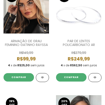
ARMAÇÃO DE GRAU
PAR DE LENTES
FEMININO GATINHO RAYSSA
POLICARBONATO AR
R$149,99
R$279,99
R$99,99
R$249,99
4
x de
R$25,00
sem juros
4
x de
R$62,50
sem juros
COMPRAR
19
%
20
%
OFF
OFF