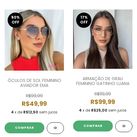
50
%
17
%
OFF
OFF
ARMAÇÃO DE GRAU
ÓCULOS DE SOL FEMININO
FEMININO GATINHO LUANA
AVIADOR EMA
R$119,99
R$99,99
R$99,99
R$49,99
4
x de
R$25,00
sem juros
4
x de
R$12,50
sem juros
COMPRAR
COMPRAR