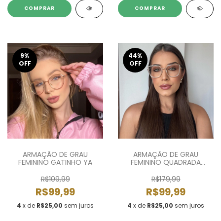
COMPRAR
COMPRAR
9
%
44
%
OFF
OFF
ARMAÇÃO DE GRAU
ARMAÇÃO DE GRAU
FEMININO GATINHO YA
FEMININO QUADRADA
CAMILA
R$109,99
R$179,99
R$99,99
R$99,99
4
x de
R$25,00
sem juros
4
x de
R$25,00
sem juros