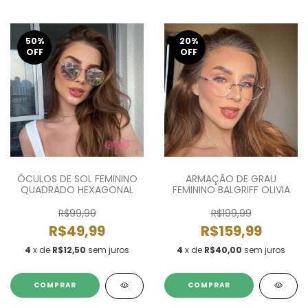
50
%
20
%
OFF
OFF
ÓCULOS DE SOL FEMININO
ARMAÇÃO DE GRAU
QUADRADO HEXAGONAL
FEMININO BALGRIFF OLIVIA
R$99,99
R$199,99
R$49,99
R$159,99
4
x de
R$12,50
sem juros
4
x de
R$40,00
sem juros
COMPRAR
COMPRAR