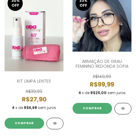
30
%
33
%
OFF
OFF
ARMAÇÃO DE GRAU
FEMININO REDONDA SOFIA
R$149,99
KIT LIMPA LENTES
R$99,99
R$39,99
4
x de
R$25,00
sem juros
R$27,90
4
x de
R$6,98
sem juros
COMPRAR