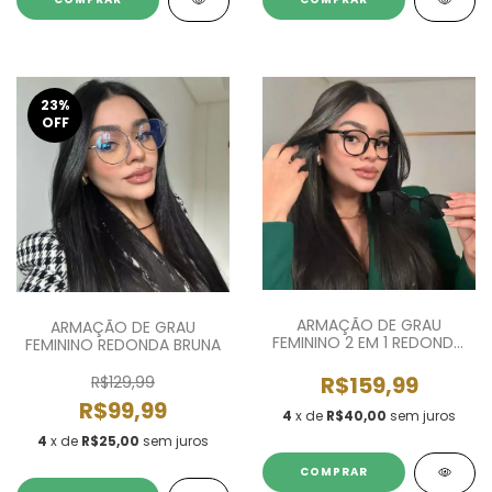
23
%
OFF
ARMAÇÃO DE GRAU
ARMAÇÃO DE GRAU
FEMININO 2 EM 1 REDONDO
FEMININO REDONDA BRUNA
CAROLINA
R$159,99
R$129,99
R$99,99
4
x de
R$40,00
sem juros
4
x de
R$25,00
sem juros
COMPRAR