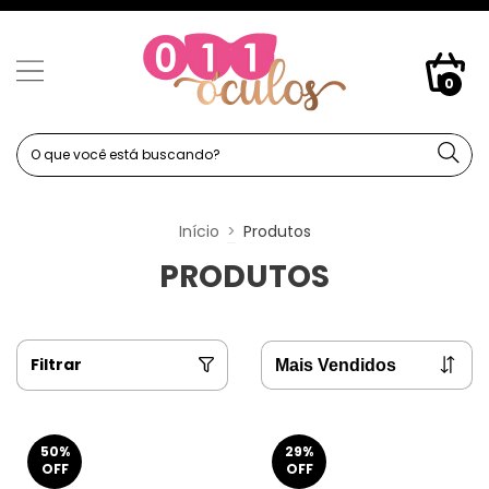
0
Início
>
Produtos
PRODUTOS
Filtrar
50
%
29
%
OFF
OFF