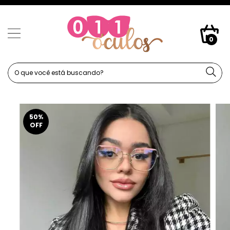
0
50
%
OFF