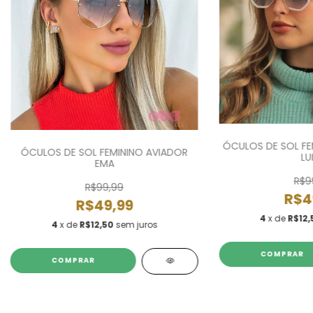
ÓCULOS DE SOL F
ÓCULOS DE SOL FEMININO AVIADOR
LU
EMA
R$9
R$99,99
R$4
R$49,99
4
x de
R$12,
4
x de
R$12,50
sem juros
COMPRAR
COMPRAR