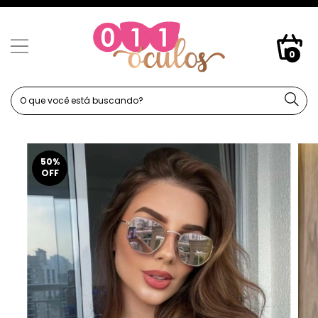
0
50
%
OFF