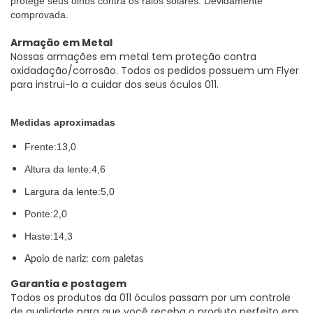
protege seus olhos contra os raios solares. Devidamente
comprovada.
Armação em Metal
Nossas armações em metal tem proteção contra
oxidadação/corrosão. Todos os pedidos possuem um Flyer
para instrui-lo a cuidar dos seus óculos 011.
Medidas aproximadas
Frente:13,0
Altura da lente:4,6
Largura da lente:5,0
Ponte:2,0
Haste:14,3
Apoio de nariz: com paletas
Garantia e postagem
Todos os produtos da 011 óculos passam por um controle
de qualidade para que você receba o produto perfeito em