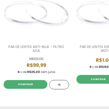
PAR DE LENTES ANTI-BLUE - FILTRO
PAR DE LENTES ES
AZUL
ANTI
R$199,99
R$1.0
R$99,99
4
x de
R$262
4
x de
R$25,00
sem juros