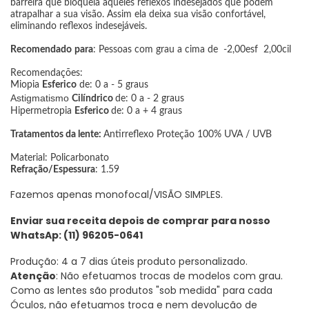
barreira que bloqueia aqueles reflexos indesejados que podem
atrapalhar a sua visão. Assim ela deixa sua visão confortável,
eliminando reflexos indesejáveis.
Recomendado
para
: Pessoas com grau a cima de -2,00esf 2,00cil
Recomendações:
Miopia
Esferico
de: 0 a - 5 graus
Astigmatismo
Cilíndrico
de: 0 a - 2 graus
Hipermetropia
Esferico
de: 0 a + 4 graus
Tratamentos da lente:
Antirreflexo Proteção 100% UVA / UVB
Material: Policarbonato
Refração/Espessura
: 1.59
Fazemos apenas monofocal/VISÃO SIMPLES.
Enviar sua receita depois de comprar para nosso
WhatsAp: (11) 96205-0641
Produção: 4 a 7 dias úteis produto personalizado.
Atenção
: Não efetuamos trocas de modelos com grau.
Como as lentes são produtos "sob medida" para cada
Óculos, não efetuamos troca e nem devolução de