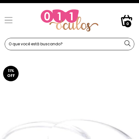
0
11
%
OFF