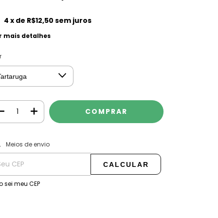
4
x de
R$12,50
sem juros
r mais detalhes
r
ALTERAR CEP
regas para o CEP:
Meios de envio
CALCULAR
o sei meu CEP