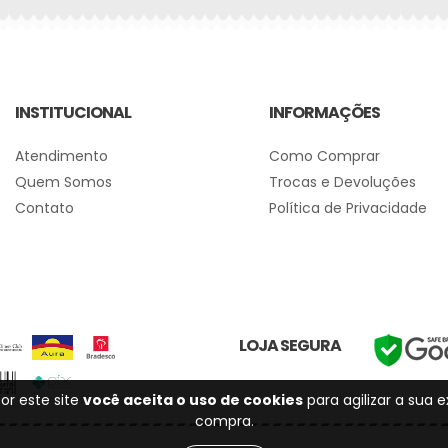
INSTITUCIONAL
INFORMAÇÕES
Atendimento
Como Comprar
Quem Somos
Trocas e Devoluções
Contato
Política de Privacidade
LOJA SEGURA
or este site
você aceita o uso de cookies
para agilizar a sua 
compra.