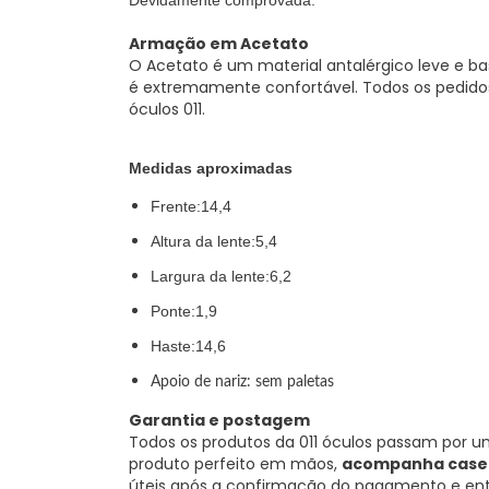
Armação em Acetato
O Acetato é um material antalérgico leve e ba
é extremamente confortável. Todos os pedidos
óculos 011.
Medidas aproximadas
Frente:14,4
Altura da lente:5,4
Largura da lente:6,2
Ponte:1,9
Haste:14,6
Apoio de nariz: sem paletas
Garantia e postagem
Todos os produtos da 011 óculos passam por u
produto perfeito em mãos,
acompanha case e
úteis após a confirmação do pagamento e entr