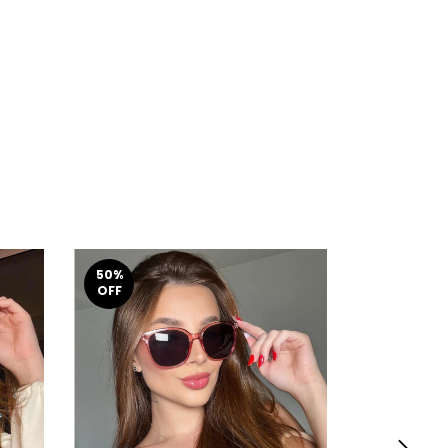
50
%
50
%
OFF
OFF