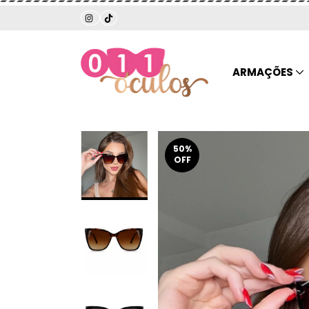
ARMAÇÕES
50
%
OFF