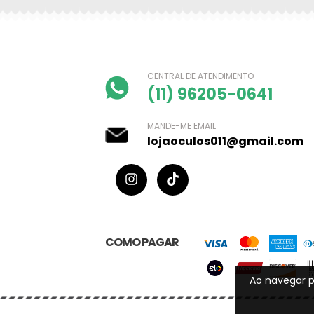
CENTRAL DE ATENDIMENTO
(11) 96205-0641
MANDE-ME EMAIL
lojaoculos011@gmail.com
COMO PAGAR
Ao navegar p