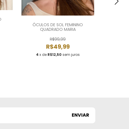
O
ÓCULOS DE SOL FEMININO
ÓCULOS DE 
QUADRADO MARIA
R$99,99
R$49,99
4
x de
R$12,50
sem juros
4
x de