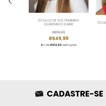
EMININO
ÓCULOS DE SOL FEMININO
ÓCUL
IANA
QUADRADO ELAINE
R$99,99
9
R$49,99
m juros
4
x de
R$12,50
sem juros
CADASTRE-SE