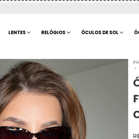
LENTES
RELÓGIOS
ÓCULOS DE SOL
Ó
Iní
>
R