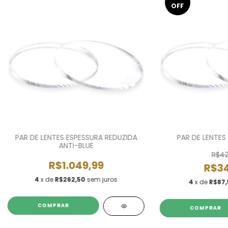
OFF
PAR DE LENTES ESPESSURA REDUZIDA
PAR DE LENTES 
ANTI-BLUE
R$42
R$1.049,99
R$34
4
x de
R$262,50
sem juros
4
x de
R$87,