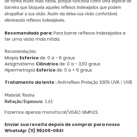
de forma muito mais nítida, porque funciona como uma espécie de
barreira que bloqueia aqueles reflexos indesejados que podem
atrapalhar a sua visão. Assim ela deixa sua visão confortável,
eliminando reflexos indesejáveis.
Recomendado para:
Para barrar reflexos indesejados e
ter uma visão mais nítida.
Recomendações:
Miopia
Esferico
de: 0 a - 6 graus
Astigmatismo
Cilíndrico
de: 0 a - 3,50 graus
Hipermetropia
Esferico
de: 0 a + 6 graus
Tratamento da lente :
Antirreflexo Proteção 100% UVA / UVB
Material: Resina
Refração/Espessura
: 1.61
Fazemos apenas monofocal/VISÃO SIMPLES.
Enviar sua receita depois de comprar para nosso
WhatsAp: (11) 96205-0641