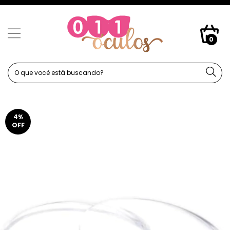
0
4
%
OFF