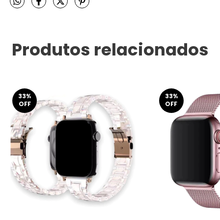
Produtos relacionados
33
%
33
%
OFF
OFF