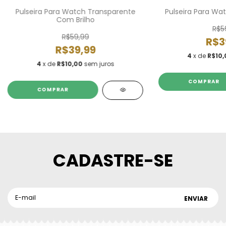
Pulseira Para Watch Transparente
Pulseira Para Wa
Com Brilho
R$5
R$59,99
R$3
R$39,99
4
x de
R$10,
4
x de
R$10,00
sem juros
COMPRAR
COMPRAR
CADASTRE-SE