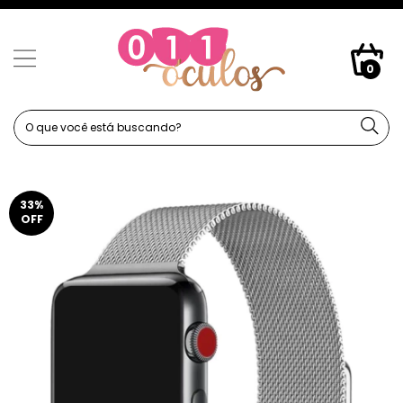
0
33
%
OFF