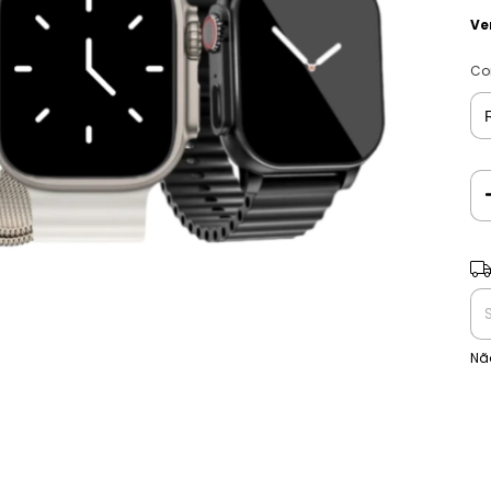
Ve
Co
Ent
Nã