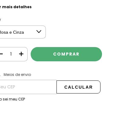
r mais detalhes
r
ALTERAR CEP
regas para o CEP:
Meios de envio
CALCULAR
o sei meu CEP