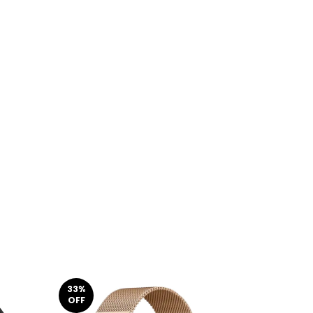
33
%
33
%
OFF
OFF