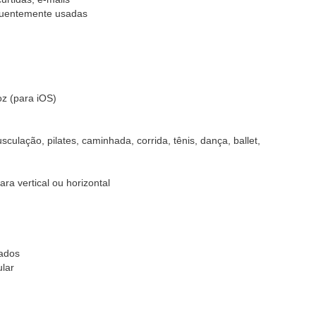
requentemente usadas
z (para iOS)
culação, pilates, caminhada, corrida, tênis, dança, ballet,
ara vertical ou horizontal
çados
ular