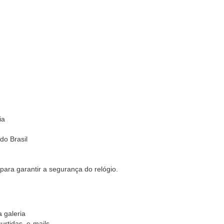
ia
do Brasil
 para garantir a segurança do relógio.
 galeria
urtidas, e-mails