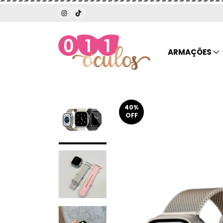
ARMAÇÕES
40
%
OFF