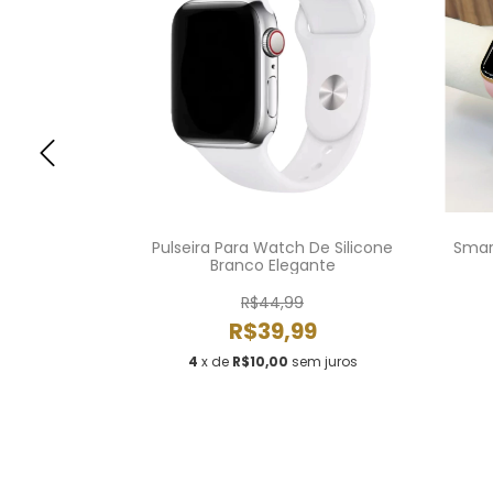
Transparente
Pulseira Para Watch De Silicone
Smar
o
Branco Elegante
R$44,99
9
R$39,99
m juros
4
x de
R$10,00
sem juros