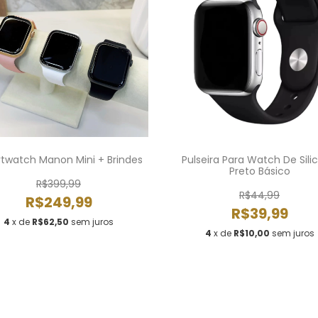
twatch Manon Mini + Brindes
Pulseira Para Watch De Sili
Preto Básico
R$399,99
R$44,99
R$249,99
R$39,99
4
x de
R$62,50
sem juros
4
x de
R$10,00
sem juros