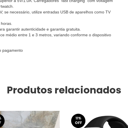
perior a 5V/1.0A. Carregadores "fast charging" com voltagem
rtwatch.
V; se necessário, utilize entradas USB de aparelhos como TV
 horas.
a garantir autenticidade e garantia gratuita.
ce médio entre 1 e 3 metros, variando conforme o dispositivo
 do pagamento
Produtos relacionados
%
11
%
F
OFF