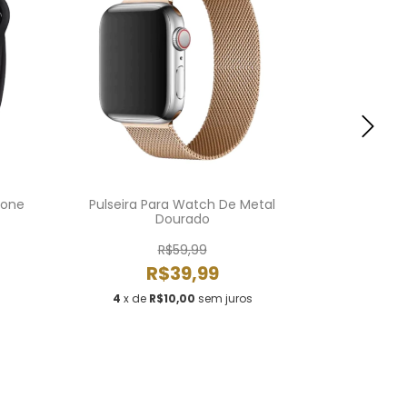
cone
Pulseira Para Watch De Metal
Pulseira Pa
Dourado
R$59,99
R$39,99
4
x de
4
x de
R$10,00
sem juros