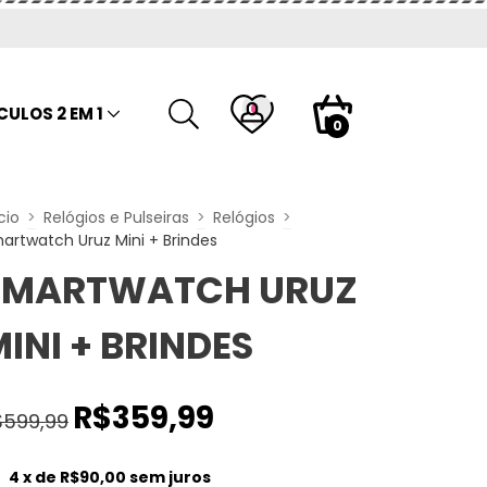
CULOS 2 EM 1
0
cio
>
Relógios e Pulseiras
>
Relógios
>
artwatch Uruz Mini + Brindes
SMARTWATCH URUZ
INI + BRINDES
R$359,99
$599,99
4
x de
R$90,00
sem juros