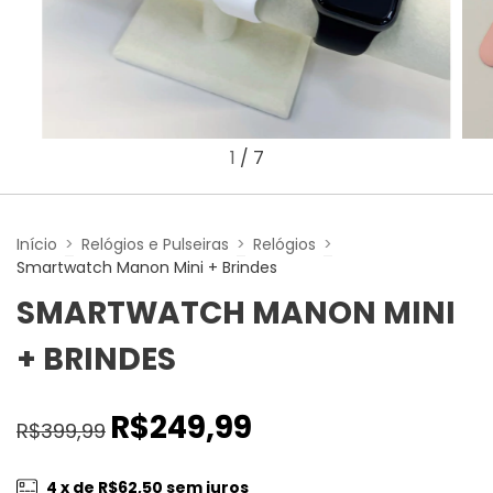
1
/
7
Início
>
Relógios e Pulseiras
>
Relógios
>
Smartwatch Manon Mini + Brindes
SMARTWATCH MANON MINI
+ BRINDES
R$249,99
R$399,99
4
x de
R$62,50
sem juros