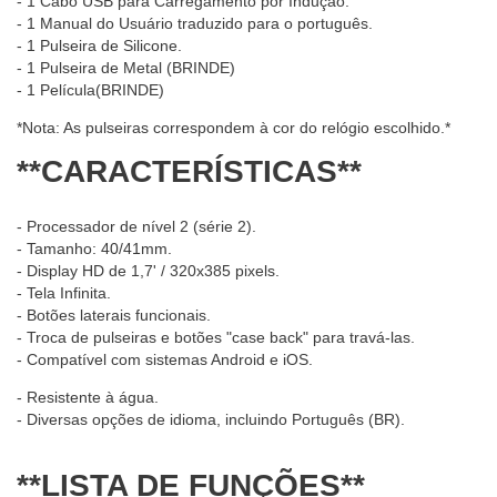
- 1 Cabo USB para Carregamento por Indução.
- 1 Manual do Usuário traduzido para o português.
- 1 Pulseira de Silicone.
- 1 Pulseira de Metal (BRINDE)
- 1 Película(BRINDE)
*Nota: As pulseiras correspondem à cor do relógio escolhido.*
**CARACTERÍSTICAS**
- Processador de nível 2 (série 2).
- Tamanho: 40/41mm.
- Display HD de 1,7' / 320x385 pixels.
- Tela Infinita.
- Botões laterais funcionais.
- Troca de pulseiras e botões "case back" para travá-las.
- Compatível com sistemas Android e iOS.
- Resistente à água.
- Diversas opções de idioma, incluindo Português (BR).
**LISTA DE FUNÇÕES**