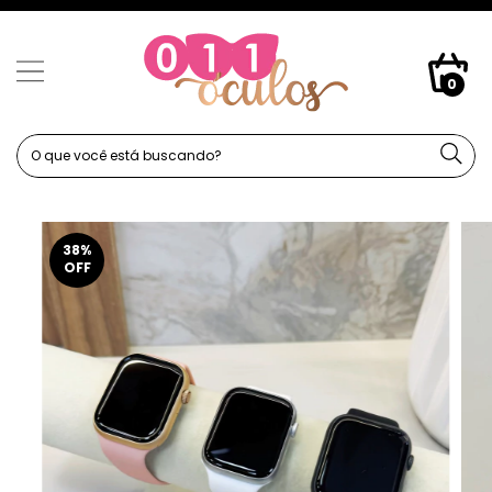
0
38
%
OFF