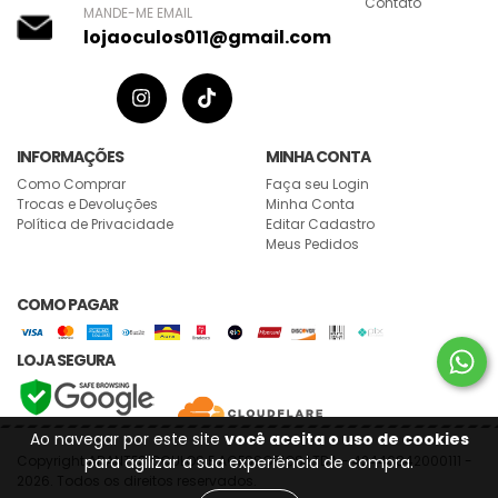
Contato
MANDE-ME EMAIL
lojaoculos011@gmail.com
INFORMAÇÕES
MINHA CONTA
Como Comprar
Faça seu Login
Trocas e Devoluções
Minha Conta
Política de Privacidade
Editar Cadastro
Meus Pedidos
COMO PAGAR
LOJA SEGURA
Ao navegar por este site
você aceita o uso de cookies
para agilizar a sua experiência de compra.
Copyright ARANTES OCULOS E ACESSORIOS LTDA - 42446842000111 -
2026. Todos os direitos reservados.