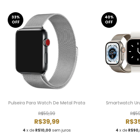
33
%
40
%
OFF
OFF
Pulseira Para Watch De Metal Prata
Smartwatch Uruz
R$59,99
R$59
R$39,99
R$35
4
x de
R$10,00
sem juros
4
x de
R$90